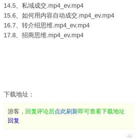
14.5、私域成交.mp4_ev.mp4
15.6、如何用内容自动成交.mp4_ev.mp4
16.7、转介绍思维.mp4_ev.mp4
17.8、招商思维.mp4_ev.mp4
下载地址：
游客，
回复评论后
点此刷新
即可查看下载地址
回复