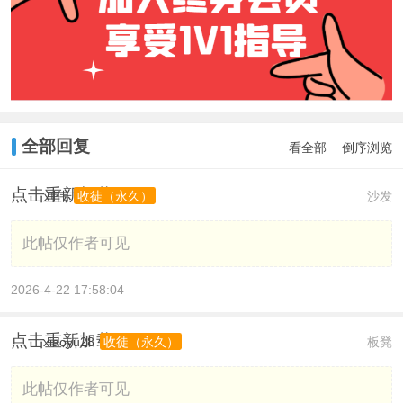
全部回复
看全部
倒序浏览
点击重新加载
刘伟
沙发
收徒（永久）
此帖仅作者可见
2026-4-22 17:58:04
点击重新加载
xiaoyu28
板凳
收徒（永久）
此帖仅作者可见