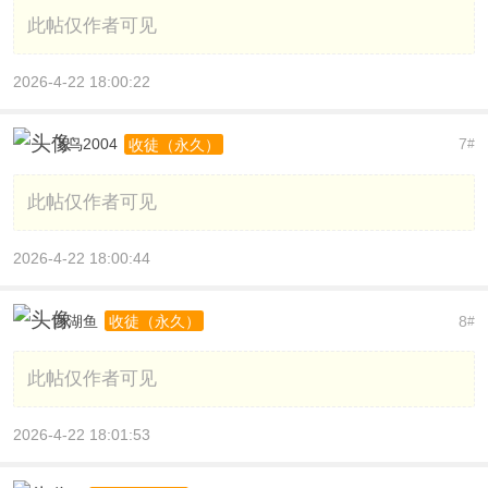
此帖仅作者可见
2026-4-22 18:00:22
飞鸟2004
7
收徒（永久）
#
此帖仅作者可见
2026-4-22 18:00:44
西湖鱼
8
收徒（永久）
#
此帖仅作者可见
2026-4-22 18:01:53