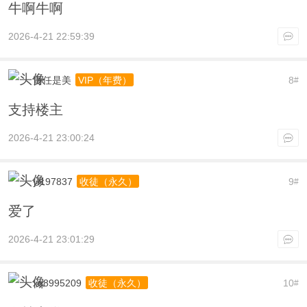
牛啊牛啊
2026-4-21 22:59:39
责任是美
8
VIP（年费）
#
支持楼主
2026-4-21 23:00:24
yl197837
9
收徒（永久）
#
爱了
2026-4-21 23:01:29
xq8995209
10
收徒（永久）
#