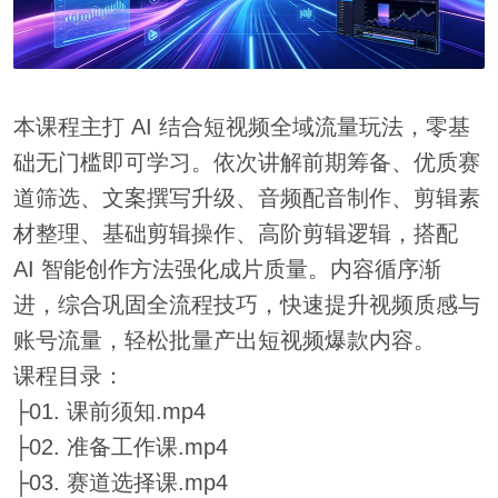
本课程主打 AI 结合短视频全域流量玩法，零基
础无门槛即可学习。依次讲解前期筹备、优质赛
道筛选、文案撰写升级、音频配音制作、剪辑素
材整理、基础剪辑操作、高阶剪辑逻辑，搭配
AI 智能创作方法强化成片质量。内容循序渐
进，综合巩固全流程技巧，快速提升视频质感与
账号流量，轻松批量产出短视频爆款内容。
课程目录：
├01. 课前须知.mp4
├02. 准备工作课.mp4
├03. 赛道选择课.mp4