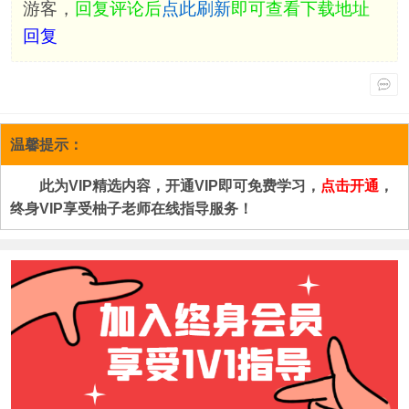
游客，
回复评论后
点此刷新
即可查看下载地址
回复
温馨提示：
此为VIP精选内容，开通VIP即可免费学习，
点击开通
，
终身VIP享受柚子老师在线指导服务！