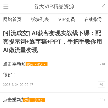
各大VIP精品资源
网站首页
版块列表
VIP会员
在线指导
[引流成交] AI获客变现实战线下课：配
套提示词+逐字稿+PPT，手把手教你用
AI做流量变现
点击重新加载
lilei4500
21
收徒（永久）
#
很好！
2026-3-24 02:09:47
点击重新加载
jzz229
22
收徒（永久）
#