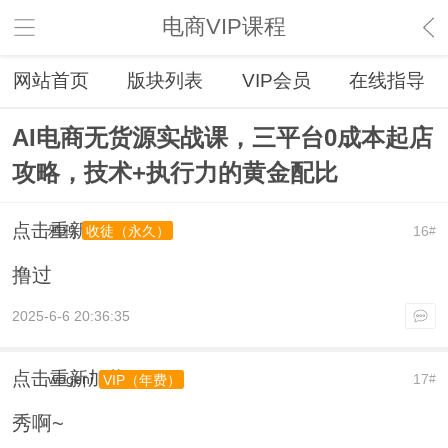
电商VIP课程
网站首页
版块列表
VIP会员
在线指导
AI电商无货源实战课，三平台0成本起店
攻略，技术+执行力的黄金配比
点击重新加载
鸦鸦
16
收徒（永久）
#
撸过
2025-6-6 20:36:35
点击重新加载
wogeni
17
VIP（年费）
#
秀啊~