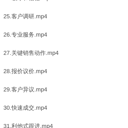
25.客户调研.mp4
26.专业服务.mp4
27.关键销售动作.mp4
28.报价议价.mp4
29.客户异议.mp4
30.快速成交.mp4
31.利他式跟进.mp4