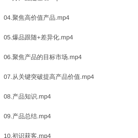
04.聚焦高价值产品.mp4
05.爆品跟随+差异化.mp4
06.聚焦产品的目标市场.mp4
07.从关键突破提高产品价值.mp4
08.产品知识.mp4
09.产品总结.mp4
10.初识获客.mp4