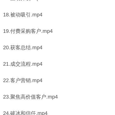
18.被动吸引.mp4
19.付费采购客户.mp4
20.获客总结.mp4
21.成交流程.mp4
22.客户营销.mp4
23.聚焦高价值客户.mp4
24.破冰和信任.mp4