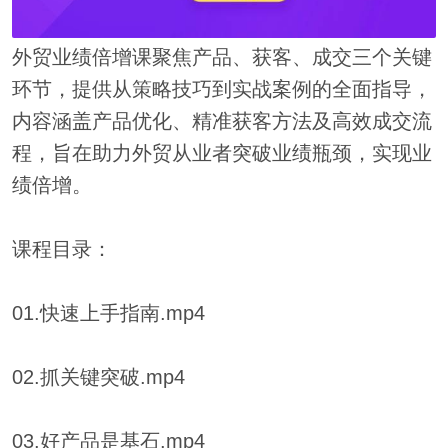
外贸业绩倍增课聚焦产品、获客、成交三个关键
环节，提供从策略技巧到实战案例的全面指导，
内容涵盖产品优化、精准获客方法及高效成交流
程，旨在助力外贸从业者突破业绩瓶颈，实现业
绩倍增。
课程目录：
01.快速上手指南.mp4
02.抓关键突破.mp4
03.好产品是基石.mp4