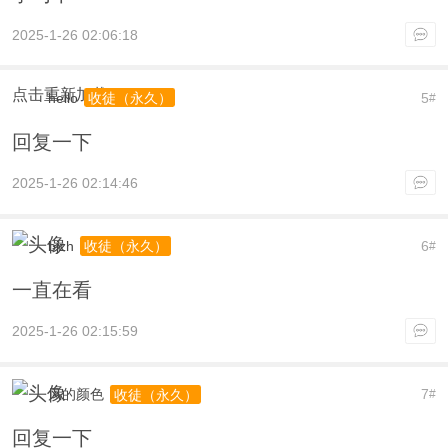
2025-1-26 02:06:18
点击重新加载
hello
5
收徒（永久）
#
回复一下
2025-1-26 02:14:46
bjzh
6
收徒（永久）
#
一直在看
2025-1-26 02:15:59
风的颜色
7
收徒（永久）
#
回复一下