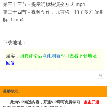
第三十三节 - 提示词模块演变方式.mp4
第三十四节 - 视频创作，九宫格，扣子多方面讲
解_1.mp4
下载地址：
游客，
回复评论后
点此刷新
即可查看下载地址
回复
温馨提示：
此为VIP精选内容，开通VIP即可免费学习，
点击开通
，