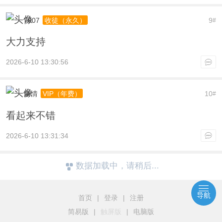
7007
9
收徒（永久）
#
大力支持
2026-6-10 13:30:56
豪情
10
VIP（年费）
#
看起来不错
2026-6-10 13:31:34
数据加载中，请稍后...
导航
首页
|
登录
|
注册
简易版
|
触屏版
|
电脑版