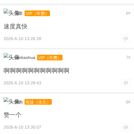
无敌
6
VIP（年费）
#
速度真快
2026-6-10 13:26:28
sanbashua
7
VIP（年费）
#
啊啊啊啊啊啊啊啊啊啊啊
2026-6-10 13:28:43
匆匆
8
收徒（永久）
#
赞一个
2026-6-10 13:30:07