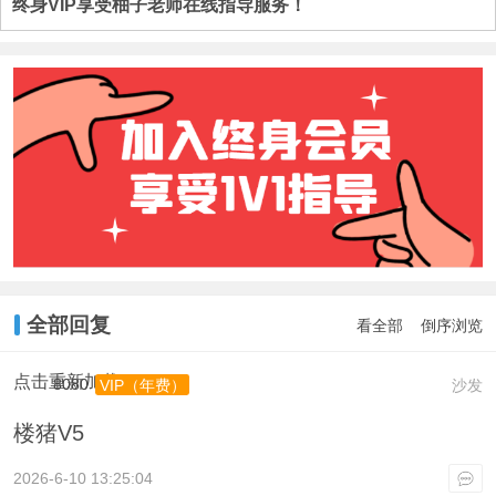
终身VIP享受柚子老师在线指导服务！
全部回复
看全部
倒序浏览
点击重新加载
8080
沙发
VIP（年费）
楼猪V5
2026-6-10 13:25:04