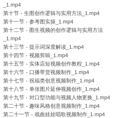
_1.mp4
第十节 - 生图创作逻辑与实用方法_1.mp4
第十一节 - 参考图实操_1.mp4
第十二节 - 图生视频的创作逻辑与实用方法
_1.mp4
第十三节 - 提示词深度解读_1.mp4
第十四节 - 视频剪辑_1.mp4
第十五节 - 实体店短视频创作教程_1.mp4
第十六节 - 口播带货视频制作_1.mp4
第十七节 - 祝福类创意视频制作_1.mp4
第十八节 - 单张图片延伸视频创作_1.mp4
第十九节 - 对口型功能与视频人物更换_1.mp4
第二十节 - 趣味风格创意视频制作_1.mp4
第二十一节 - 戏曲娃娃唱歌视频制作_1.mp4