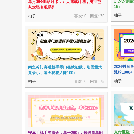
拼夕夕抽福
单月30张B站月卡，五天速成计划，淘宝芭
15+
芭农场变现系列
柚子
柚子
喜欢: 0 回复:
75
网
2026抖
闲鱼冷门赛道新手零门槛就能做，刚需量大
涨粉1000+
竞争小，每天稳稳入账100+
柚子
柚子
喜欢: 0 回复:
75
支付宝碰一
安卓手机手游撸金，单号200+，超级简单附