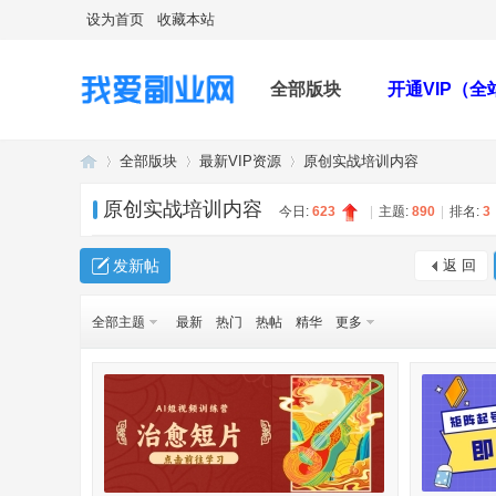
设为首页
收藏本站
全部版块
开通VIP（
全部版块
最新VIP资源
原创实战培训内容
原创实战培训内容
今日:
623
|
主题:
890
|
排名:
3
我
»
›
›
发新帖
返 回
全部主题
最新
热门
热帖
精华
更多
爱