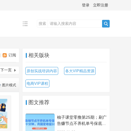
登录
立即注册
搜索
搜
相关版块
|
订阅
索
下一页
原创实战培训内容
各大VIP精品资源
电商VIP课程
图片模式
图文推荐
柚子课堂零撸第25期；刷广
告赚节点不养机单号保底
5+、每天十分钟，月固定收