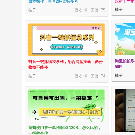
拉新；一招
成本操作，单号20+支持多号
柚子
柚子
喜欢: 0 回复:
75
淘宝拍拍乐
抖音一键抓福袋系列，配合网盘拉新，两份
50R
收益不能停
柚子
柚子
喜欢: 0 回复:
74
黄鹤楼门票一单利润50-120R、怎么玩的，
一招教会你