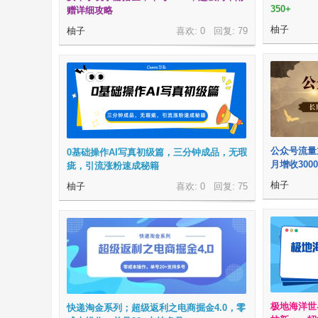
350+
赠详细攻略
柚子
柚子
喜欢: 0 回复:
79
公众号流量
0基础操作AI写真初级篇，三分钟成品，无瑕
月增收3000
疵，引流涨粉速成秘籍
柚子
柚子
喜欢: 0 回复:
75
极地海洋世
快递淘金系列；超级返利之电商掘金4.0，零