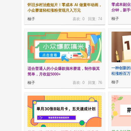
零成本副业
怀旧乡村治愈短片！零成本 AI 做童年动画，
分钟，新手
小众赛道轻松涨粉变现月入万元
柚子
柚子
喜欢: 0 回复:
74
副
一种创新的
适合普通人的小众爆款搞米赛道，制作极其
松涨粉百万
简单，月收益5000+
柚子
柚子
喜欢: 0 回复:
76
业