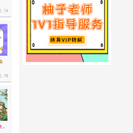
复:
74
众
复:
78
吃，