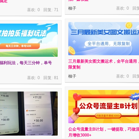
搞定
柚子
喜欢: 0 回
喜欢: 0 回复:
71
三月最新美女图文搬运术，全平台通用
福利玩法，每天三分钟，单号
限复制
柚子
喜欢: 0 回
喜欢: 0 回复:
81
公众号流量主B计划，一键提取，巧做
月增收3000+