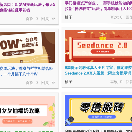
零门槛轻资产创业，一部手机就能做的
新风口！即梦AI拉新玩法，每天5
拉新“神级赛道”玩法，简单粗暴月入100
也能轻松赚零花钱
柚子
喜欢: 0 回
喜欢: 0 回复:
75
9套提示词教你真人图片过审，搞定即梦
赛道玩法，游戏与哲学相结合轻
Seedance 2.0真人视频（附全套提示
，一个月搞了几十个W
柚子
喜欢: 0 回
喜欢: 0 回复:
75
利用豆包去水印下载工具赚钱玩法，零