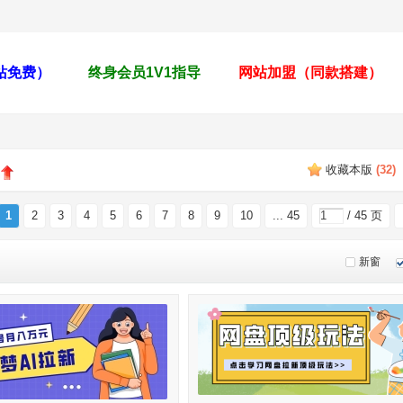
全站免费）
终身会员1V1指导
网站加盟（同款搭建）
收藏本版
(
32
)
1
2
3
4
5
6
7
8
9
10
... 45
/ 45 页
新窗