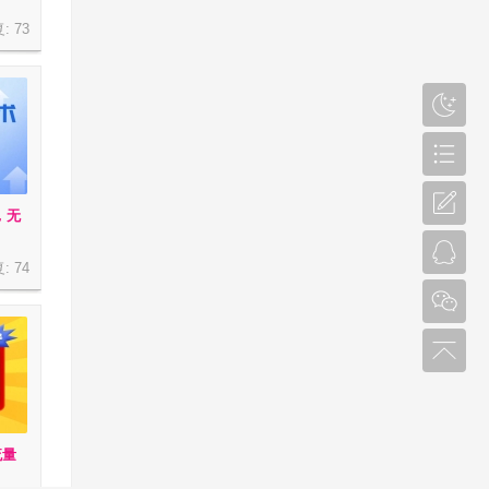
复:
73
，无
复:
74
流量