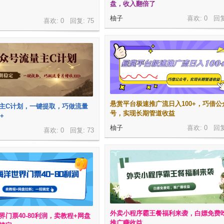
盘，收入翻倍了
柚子
喜欢: 0 回
喜欢: 0 回复:
75
悬赏平台极速推广流日入100+，巧借公
主C计划，一键提取，巧做流量
号，实现长期管道收益
+
柚子
喜欢: 0 回
喜欢: 0 回复:
73
外卖小程序霸王餐福利来袭，白嫖免费
界门票40-80利润，卖教程+网盘
推广赚收益