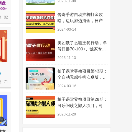
2023-11-08
网盘
益1000
00+
传奇手游自动挂机打金攻
复:
82
略，边玩游边撸金，日产
200+
2024-03-14
美团饿了么霸王餐行动，单
号日撸70-100+、独家专车
暴利操作
2023-11-13
柚子课堂零撸项目第43期；
词）
全自动无感挂机安卓版，必
复:
71
做副业，累计收益2500+
2024-03-16
柚子课堂零撸项目第28期；
可乐阅读之懒人项目，可多
号批量搞日撸100+
2023-11-20
成本