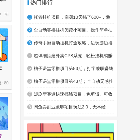
热门排行
复:
76
托管挂机项目，亲测10天搞了600+，懒
1
人专属项目（附详细教程）
全自动零撸挂机阅读小项目、操作简单柚
2
子单日收入80+附赠免费脚本
传奇手游自动挂机打金攻略，边玩游边撸
3
金，日产200+
超详细搭建外卖CPS系统，轻松挂机躺赚
4
进
收入1W+【视频教程】
柚子课堂零撸项目第53期；打字兼职赚钱
5
系列项目，零门槛日产保底100+
柚子课堂零撸项目第43期；全自动无感挂
6
复:
80
机安卓版，必做副业，累计收益2500+
短剧新赛道快速搞钱项目，免剪辑、可收
7
徒、日产300+
闲鱼卖副业兼职项目玩法2.0，无本经
8
营，一天稳定收益100+
看