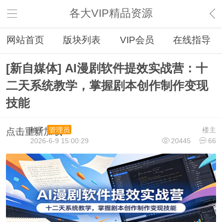
各大VIP精品资源
网站首页
版块列表
VIP会员
在线指导
[新自媒体] AI漫剧软件提效实战营：十
二天系统教学，掌握剧本创作制作变现
技能
柚子
楼主
管理员
点击重新加载
2026-6-9 15:00:29
20445
66