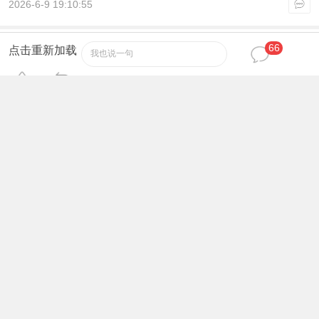
2026-6-9 19:10:55
66
cnm
12
VIP（年费）
#
点击重新加载
我也说一句
鼎力支持！！
2026-6-9 19:11:55
纸水仙
13
收徒（永久）
#
收下了。
2026-6-9 19:12:48
ruchzh
14
收徒（永久）
#
111111