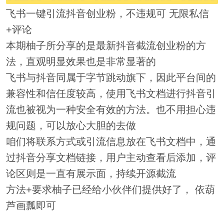
飞书一键引流抖音创业粉，不违规可 无限私信
+评论
本期柚子所分享的是最新抖音截流创业粉的方
法，直观明显效果也是非常显著的
飞书与抖音同属于字节跳动旗下，因此平台间的
兼容性和信任度较高，使用飞书文档进行抖音引
流也被视为一种安全有效的方法。也不用担心违
规问题，可以放心大胆的去做
咱们将联系方式或引流信息放在飞书文档中，通
过抖音分享文档链接，用户主动查看后添加，评
论区则是一直有展示面，持续开源截流
方法+要求柚子已经给小伙伴们提供好了， 依葫
芦画瓢即可