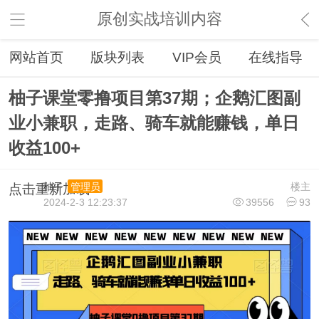
原创实战培训内容
网站首页
版块列表
VIP会员
在线指导
柚子课堂零撸项目第37期；企鹅汇图副
业小兼职，走路、骑车就能赚钱，单日
收益100+
柚子
楼主
管理员
点击重新加载
2024-2-3 12:23:37
39556
93